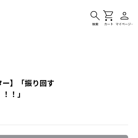
検索
カート
マイページ
ター】「振り回す
！！！」