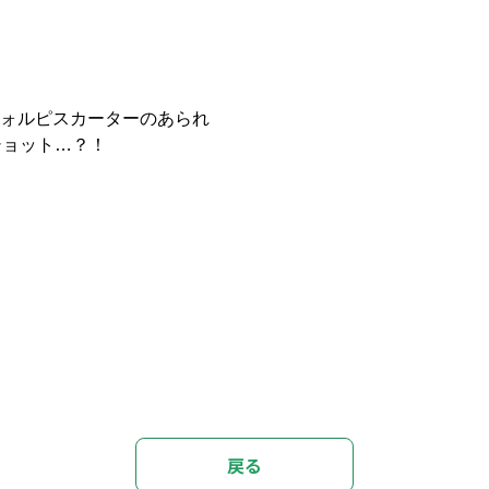
ォルピスカーターのあられ
ショット…？！
戻る