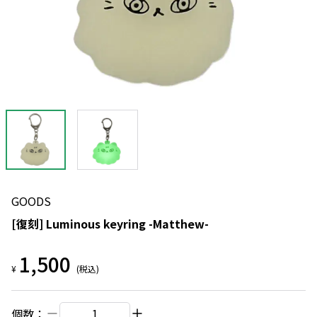
GOODS
[復刻] Luminous keyring -Matthew-
1,500
¥
(税込)
個数：