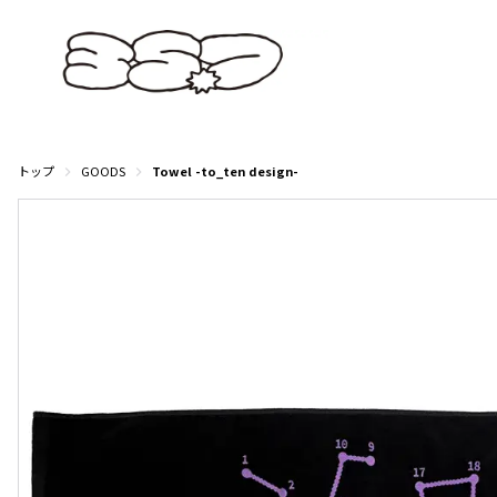
トップ
GOODS
Towel -to_ten design-