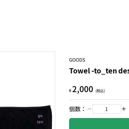
GOODS
Towel -to_ten de
2,000
¥
(税込)
個数：