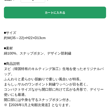
カートに入れる
■サイズ
約W(35～22)×H22×D13cm
■素材
綿100%、スナップボタン、デザイン部刺繍
■商品説明
ヌビ（韓国特有のキルティング加工）生地を使ったオリジナルバ
ッグ。
ふんわりと柔らかい肌触りで優しい風合いが特長。
まらしぃサルのワンポイント刺繍ワッペンが目を惹く。
コンパクトサイズながら開口部に向けて広がる舟形で、デイリー
使いにも最適。
開口部には中身を守るスナップボタン付き。
※【2026年1月上旬順次発送】となります。