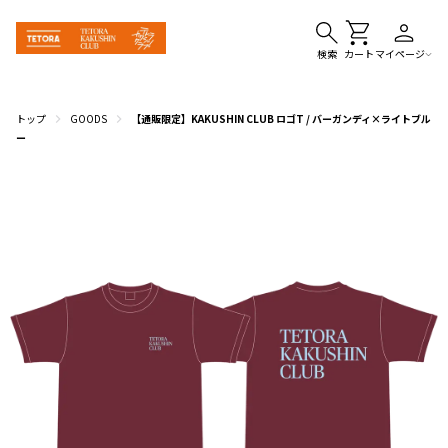
検索
カート
マイページ
トップ
GOODS
【通販限定】KAKUSHIN CLUB ロゴT / バーガンディ×ライトブル
ー