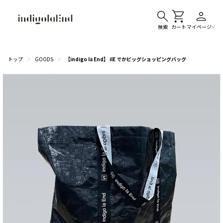
検索
カート
マイページ
トップ
GOODS
【indigo la End】 ilE でかビッグショッピングバッグ