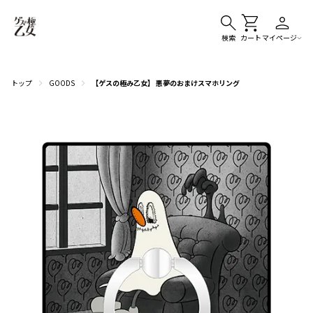
検索
カート
マイページ
トップ
GOODS
【ゲスの極み乙女】 悪夢のおまけスマホリング