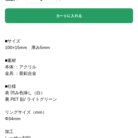
カートに入れる
■サイズ
100×15mm 厚み5mm
■素材
本体:：アクリル
金具:：亜鉛合金
■仕様
表 凹み色挿し（白）
裏 PET 貼/ ライトグリーン
リングサイズ（mm）
Φ34mm
加工