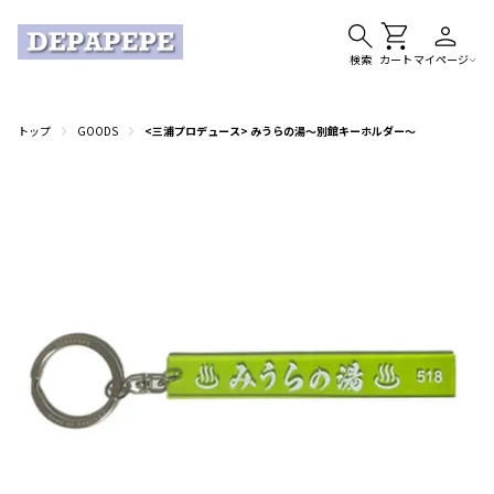
検索
カート
マイページ
トップ
GOODS
<三浦プロデュース> みうらの湯〜別館キーホルダー〜