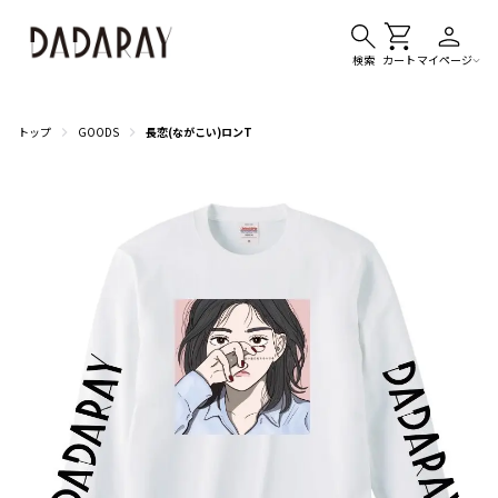
検索
カート
マイページ
トップ
GOODS
長恋(ながこい)ロンT