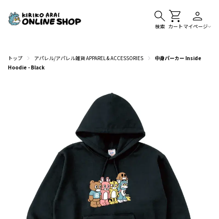
検索
カート
マイページ
トップ
アパレル/アパレル雑貨 APPAREL & ACCESSORIES
中身パーカー Inside
Hoodie - Black