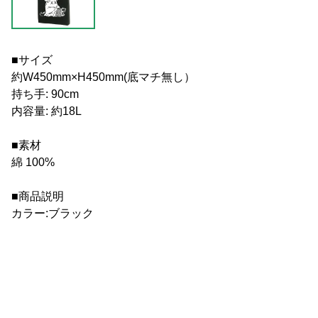
■サイズ
約W450mm×H450mm(底マチ無し）
持ち手: 90cm
内容量: 約18L
■素材
綿 100%
■商品説明
カラー:ブラック