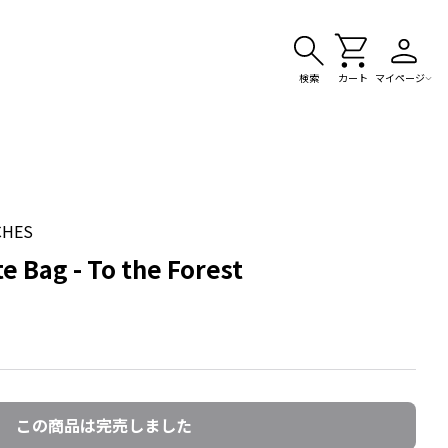
検索
カート
マイページ
CHES
ag - To the Forest
この商品は完売しました