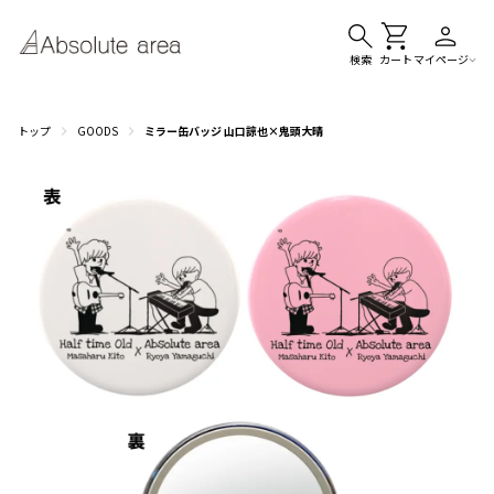
検索
カート
マイページ
トップ
GOODS
ミラー缶バッジ 山口諒也×鬼頭大晴