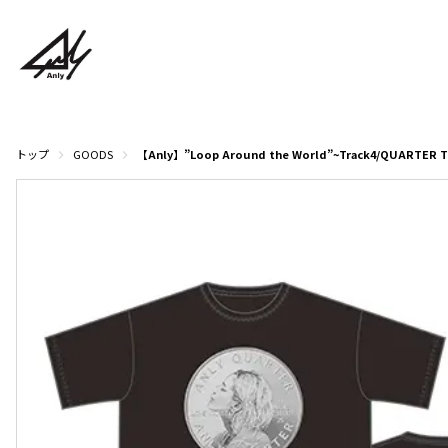
トップ
GOODS
【Anly】”Loop Around the World”~Track4/QUA