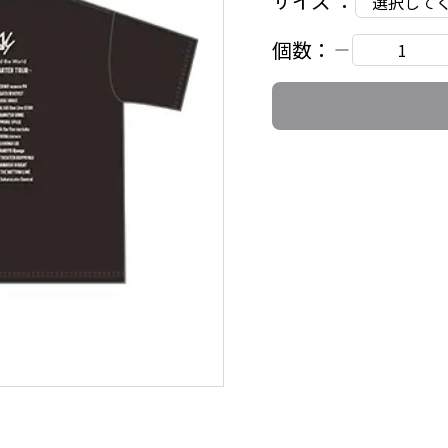
サイズ
：
選択して
個数：